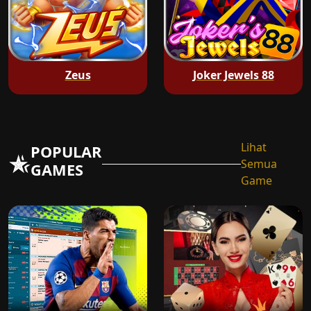
Zeus
Joker Jewels 88
Lihat
POPULAR
Semua
GAMES
Game