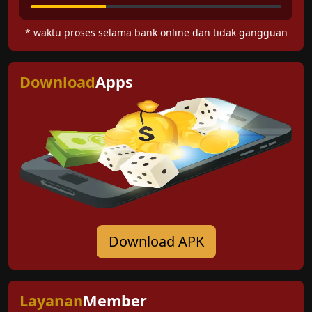
* waktu proses selama bank online dan tidak gangguan
Download
Apps
Download APK
Layanan
Member