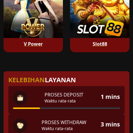
V Power
Slot88
KELEBIHAN
LAYANAN
PROSES DEPOSIT
1 mins
Waktu rata-rata
PROSES WITHDRAW
3 mins
Waktu rata-rata