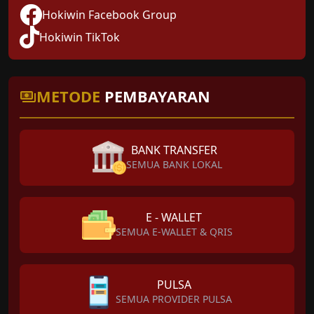
Hokiwin Facebook Group
Hokiwin TikTok
METODE
PEMBAYARAN
BANK TRANSFER
SEMUA BANK LOKAL
E - WALLET
SEMUA E-WALLET & QRIS
PULSA
SEMUA PROVIDER PULSA