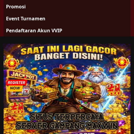
Promosi
Event Turnamen
Pendaftaran Akun VVIP