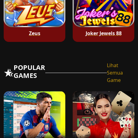
Zeus
Joker Jewels 88
Lihat
POPULAR
Semua
GAMES
Game