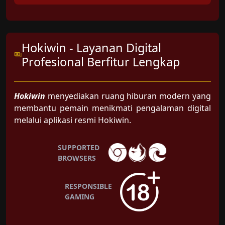
Hokiwin - Layanan Digital
Profesional Berfitur Lengkap
Hokiwin
menyediakan ruang hiburan modern yang
membantu pemain menikmati pengalaman digital
melalui aplikasi resmi Hokiwin.
SUPPORTED
BROWSERS
RESPONSIBLE
GAMING