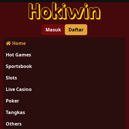
Masuk
Daftar
Home
Hot Games
Sportsbook
Slots
Live Casino
Poker
Tangkas
Others